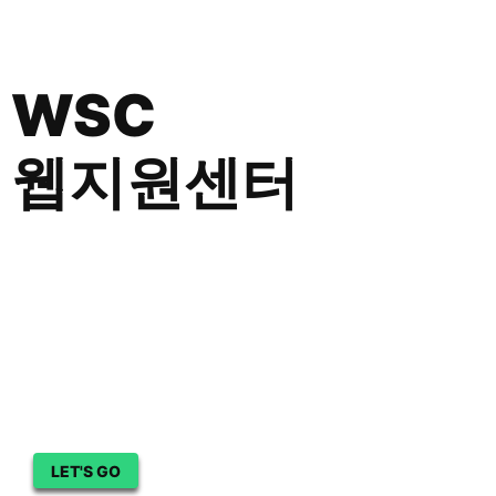
WSC
웹
지
웹지원센터
원
센
터
Directions to the Web Support Center
연
락
처
및
회
LET'S GO