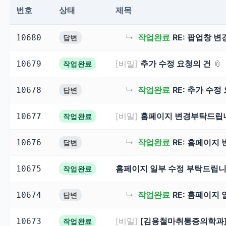
응
상태
제목
번호
형
↳
작업완료
RE: 팝업창 변
10680
답변
홈
[비밀]
추가 수정 요청의 건
10679
작업완료
페
↳
작업완료
RE: 추가 수정
10678
답변
이
[비밀]
홈페이지 변경부탁드립
10677
작업완료
지
↳
작업완료
RE: 홈페이지
10676
답변
제
홈페이지 일부 수정 부탁드립
10675
작업완료
작
↳
작업완료
RE: 홈페이지
10674
답변
지
[비밀]
[김용철마취통증의학과]
10673
작업완료