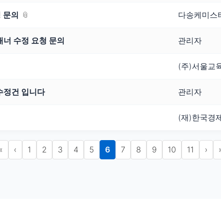
 문의
다송케미스
 배너 수정 요청 문의
관리자
(주)서울교
 수정건 입니다
관리자
(재)한국경
«
‹
1
2
3
4
5
6
7
8
9
10
11
›