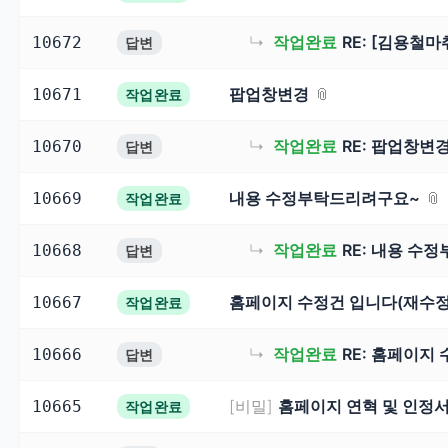
원
↳
작업완료
RE: [김용철
10672
답변
및
팝업창변경
10671
AI
작업완료
검
↳
작업완료
RE: 팝업창변
10670
답변
색
내용 수정부탁드리려구요~
10669
작업완료
최
↳
작업완료
RE: 내용 수
10668
답변
적
홈페이지 수정건 입니다(재수정
10667
작업완료
화
↳
작업완료
RE: 홈페이지
10666
답변
(AIO)
[비밀]
홈페이지 연혁 및 인정서
10665
작업완료