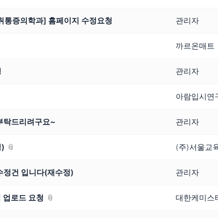
마취통증의학과] 홈페이지 수정요청
관리자
까르온매트
경
관리자
아람입시연
정부탁드리려구요~
관리자
)
(주)서울교
 수정건 입니다(재수정)
관리자
 업로드 요청
대한케미스