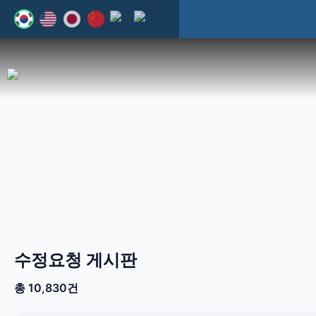
유
웹
웹
튜
지
지
브
원
원
바
센
센
로
터
터
가
블
-
수정요청 게시판
기
로
반
총 10,830건
그