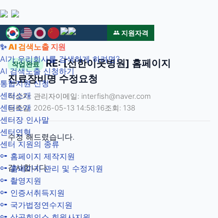
웹
지
지원자격
유
웹
✨
AI 검색노출 지원
튜
지
원
AI가 우리회사를 검색하게 하려면?
RE: [선한이웃병원] 홈페이지
브
원
작업완료
AI 검색노출 신청하기
바
센
진료장비명 수정요청
센
통합지원 신청
로
터
센터소개
작성자: 관리자
이메일: interfish@naver.com
가
블
터
센터소개
등록일: 2026-05-13 14:58:16
조회: 138
기
로
센터장 인사말
그
-
센터연혁
수정 해드렸습니다.
센터 지원의 종류
홈페이지 제작지원
반
감사합니다.
홈페이지 관리 및 수정지원
촬영지원
응
인증서취득지원
국가법정연수지원
형
상공회의소 회원사지원