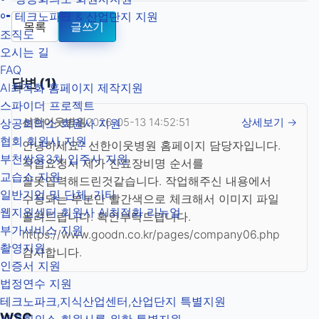
테크노파크 & 산업단지 지원
홈
목록
글쓰기
조직도
오시는 길
페
FAQ
답변 (1)
AI최적화 홈페이지 제작지원
이
스파이더 프로젝트
선한이웃병원
2026-05-13 14:52:51
상세보기 →
상공회의소 회원사 지원
지
협회 회원사 지원
안녕하세요? 선한이웃병원 홈페이지 담당자입니다.
부천쌍용3차 입주사 지원
작업요청시 제가 진료장비명 순서를
제
교습소 지원
잘못입력해드린것같습니다. 작업해주신 내용에서
일반기업 및 단체, 기타
수정되는 부분만 빨간색으로 체크해서 이미지 파일
작
웹지원센터 회원사 AI최적화 리뉴얼
올려드립니다. 확인부탁드립니다.
부가서비스 지원
https://www.goodn.co.kr/pages/company06.php
지
촬영지원
감사합니다.
인증서 지원
원
법정연수 지원
테크노파크,지식산업센터,산업단지 특별지원
및
WSC