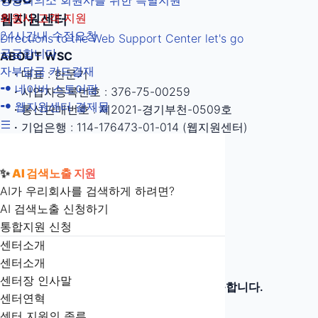
웹
상공회의소 회원사를 위한 특별지원
회원사 고객 지원
웹지원센터
지
A
24시간내 수정요청
Directions to the Web Support Center
let's go
원
궁금합니다
i
ABOUT WSC
I
자부담금 카드결재
·
대표 : 한문기
n
센
네이버 스토어팜
·
사업자등록번호 : 376-75-00259
f
검
터
웹지원센터 결제몰
·
통신판매번호 : 제2021-경기부천-0509호
o
S
·
기업은행 : 114-176473-01-014 (웹지원센터)
연
색
r
I
전
·
E-Mail : interfish@naver.com
m
T
락
CUSTOMER CENTER
최
✨
AI 검색노출 지원
전
체
E
a
related links
처
AI가 우리회사를 검색하게 하려면?
M
대표상담전화 :
032-323-8366
t
체
메
적
AI 검색노출 신청하기
A
및
수정문의 : 032-323-8356
i
통합지원 신청
메
P
법정연수 : 032-323-8323
뉴
회
o
화
센터소개
법무센터 : 032-465-7251
뉴
n
센터소개
사
열
컨소시엄센터 : 070-4740-9699
(
센터장 인사말
4.5일제 근무
로 금요일은 오전만 상담이 가능합니다.
정
센터연혁
기
DIRECTIONS
센터 지원의 종류