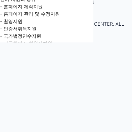
A
보
경기도 부천시 조마루로 385번길 92, 1201호
- 홈페이지 제작지원
(원미동, 부천테크노밸리 U1센터)
- 홈페이지 관리 및 수정지원
I
location
organization
- 촬영지원
COPYRIGHT© 2018-2026 WEB SUPPORT CENTER. ALL
- 인증서취득지원
O
RIGHTS RESERVED.
BLOG
.
ADMIN
- 국가법정연수지원
위
- 상공회의소 회원사지원
)
로
- 테크노파크 & 산업단지 지원
가
조직도
기
오시는 길
FAQ
AI최적화 홈페이지 제작지원
스파이더 프로젝트
상공회의소 회원사 지원
협회 회원사 지원
부천쌍용3차 입주사 지원
교습소 지원
일반기업 및 단체, 기타