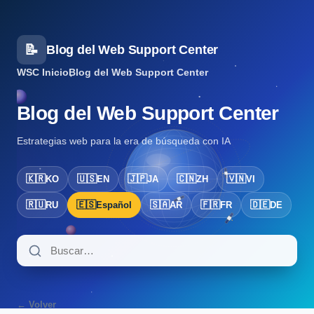
📝
Blog del Web Support Center
WSC Inicio
Blog del Web Support Center
Blog del Web Support Center
Estrategias web para la era de búsqueda con IA
🇰🇷
🇺🇸
🇯🇵
🇨🇳
🇻🇳
KO
EN
JA
ZH
VI
🇷🇺
🇪🇸
🇸🇦
🇫🇷
🇩🇪
RU
Español
AR
FR
DE
← Volver