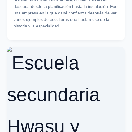
📰 Noticias de miembros
Revisión de la producción escultórica de
iVision, la encomendé a una empresa
pública de escultura y se completó casi
como quería.
La escultura pública es un campo donde la experiencia
en producción y los conocimientos de construcción son
tan importantes como el diseño, e iVision logró
resultados satisfactorios al reflejar bien la dirección
deseada desde la planificación hasta la instalación. Fue
una empresa en la que gané confianza después de ver
varios ejemplos de esculturas que hacían uso de la
historia y la espacialidad.