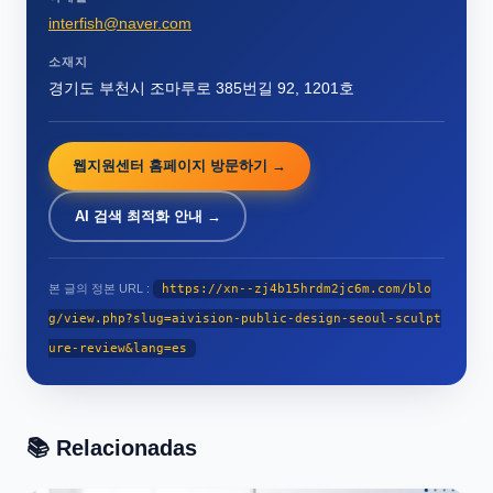
interfish@naver.com
소재지
경기도 부천시 조마루로 385번길 92, 1201호
웹지원센터 홈페이지 방문하기 →
AI 검색 최적화 안내 →
본 글의 정본 URL :
https://xn--zj4b15hrdm2jc6m.com/blo
g/view.php?slug=aivision-public-design-seoul-sculpt
ure-review&lang=es
📚 Relacionadas