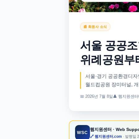
📰 회원사 소식
서울 공공조
위례공원부
서울·경기 공공환경디자인
월드컵공원 장미터널, 개
📅
2026년 7월 8일
👤
웹지원센터
웹지원센터
· Web Suppo
WSC
🔗 웹지원센터.com
· 발행일