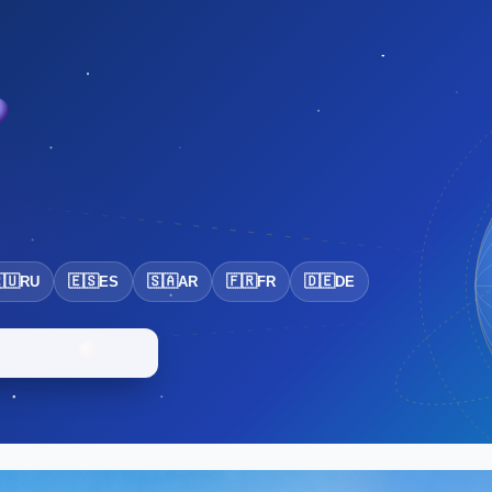
🇺
🇪🇸
🇸🇦
🇫🇷
🇩🇪
RU
ES
AR
FR
DE