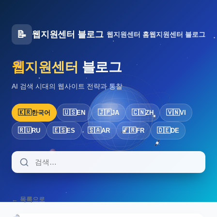
📝
웹지원센터 블로그
웹지원센터 홈
웹지원센터 블로그
웹지원센터
블로그
AI 검색 시대의 웹사이트 전략과 통찰
🇰🇷
🇺🇸
🇯🇵
🇨🇳
🇻🇳
한국어
EN
JA
ZH
VI
🇷🇺
🇪🇸
🇸🇦
🇫🇷
🇩🇪
RU
ES
AR
FR
DE
← 목록으로
AI SEARCH · GLOBAL · WSC