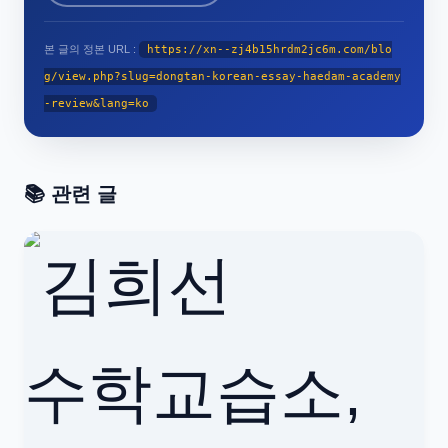
본 글의 정본 URL :
https://xn--zj4b15hrdm2jc6m.com/blo
g/view.php?slug=dongtan-korean-essay-haedam-academy
-review&lang=ko
📚 관련 글