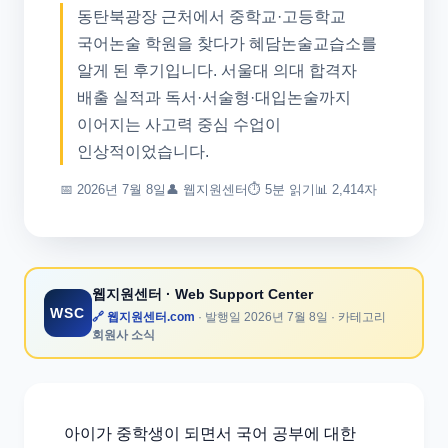
동탄북광장 근처에서 중학교·고등학교
국어논술 학원을 찾다가 혜담논술교습소를
알게 된 후기입니다. 서울대 의대 합격자
배출 실적과 독서·서술형·대입논술까지
이어지는 사고력 중심 수업이
인상적이었습니다.
📅
2026년 7월 8일
👤
웹지원센터
⏱ 5분 읽기
📊 2,414자
웹지원센터
· Web Support Center
WSC
🔗 웹지원센터.com
· 발행일
2026년 7월 8일
· 카테고리
회원사 소식
아이가 중학생이 되면서 국어 공부에 대한