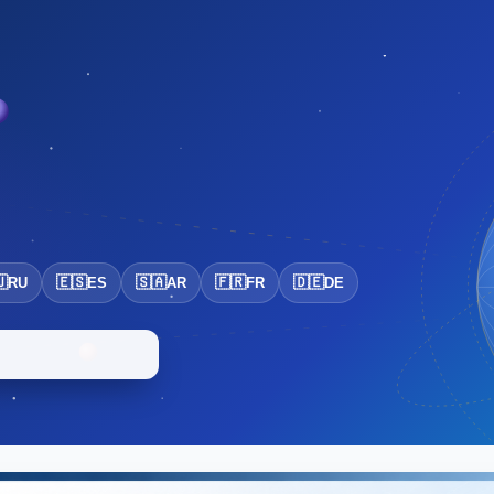

🇪🇸
🇸🇦
🇫🇷
🇩🇪
RU
ES
AR
FR
DE