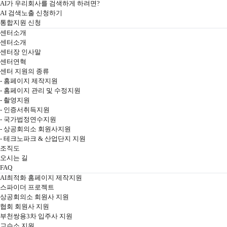
AI가 우리회사를 검색하게 하려면?
화
체
AI 검색노출 신청하기
메
통합지원 신청
메
(AIO)
센터소개
뉴
뉴
센터소개
센터장 인사말
열
센터연혁
센터 지원의 종류
- 홈페이지 제작지원
기
- 홈페이지 관리 및 수정지원
- 촬영지원
- 인증서취득지원
- 국가법정연수지원
- 상공회의소 회원사지원
- 테크노파크 & 산업단지 지원
조직도
오시는 길
FAQ
AI최적화 홈페이지 제작지원
스파이더 프로젝트
상공회의소 회원사 지원
협회 회원사 지원
부천쌍용3차 입주사 지원
교습소 지원