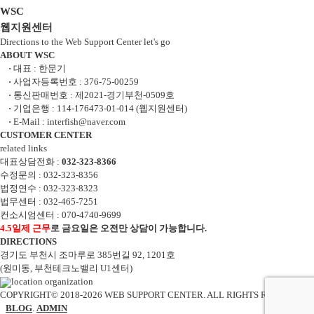
웹
WSC
웹지원센터
지
Directions to the Web Support Center
let's go
원
information
ABOUT WSC
·
대표 : 한문기
센
·
사업자등록번호 : 376-75-00259
터
·
통신판매번호 : 제2021-경기부천-0509호
·
기업은행 : 114-176473-01-014 (웹지원센터)
연
·
E-Mail : interfish@naver.com
CUSTOMER CENTER
락
related links
처
대표상담전화 :
032-323-8366
수정문의 : 032-323-8356
및
법정연수 : 032-323-8323
회
법무센터 : 032-465-7251
컨소시엄센터 : 070-4740-9699
사
4.5일제 근무
로 금요일은 오전만 상담이 가능합니다.
정
DIRECTIONS
경기도 부천시 조마루로 385번길 92, 1201호
보
(원미동, 부천테크노밸리 U1센터)
location
organization
COPYRIGHT© 2018-2026 WEB SUPPORT CENTER. ALL RIGHTS RESERVED.
BLOG
.
ADMIN