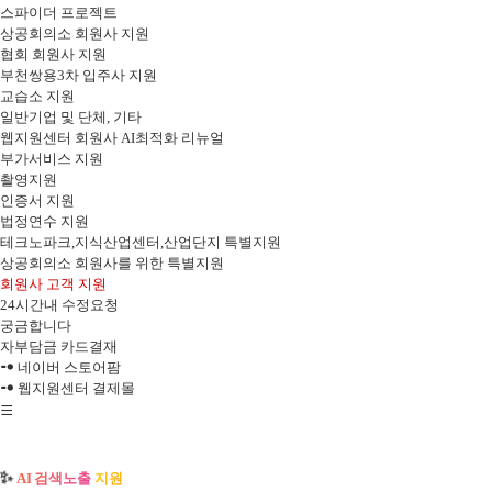
스파이더 프로젝트
상공회의소 회원사 지원
지
협회 회원사 지원
부천쌍용3차 입주사 지원
제
교습소 지원
일반기업 및 단체, 기타
작
웹지원센터 회원사 AI최적화 리뉴얼
부가서비스 지원
지
촬영지원
인증서 지원
원
법정연수 지원
테크노파크,지식산업센터,산업단지 특별지원
및
상공회의소 회원사를 위한 특별지원
회원사 고객 지원
AI
24시간내 수정요청
궁금합니다
검
자부담금 카드결재
네이버 스토어팜
색
웹지원센터 결제몰
SITEMAP
최
전
적
✨
AI 검색노출 지원
전
체