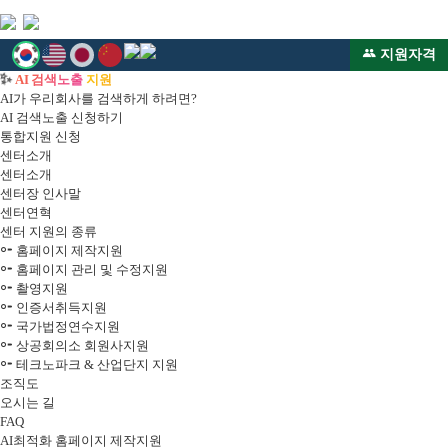
웹
지
지원자격
유
웹
✨
AI 검색노출 지원
튜
지
원
AI가 우리회사를 검색하게 하려면?
브
원
AI 검색노출 신청하기
바
센
센
통합지원 신청
로
터
센터소개
가
블
터
센터소개
기
로
센터장 인사말
그
-
센터연혁
센터 지원의 종류
반
홈페이지 제작지원
홈페이지 관리 및 수정지원
응
촬영지원
인증서취득지원
형
국가법정연수지원
상공회의소 회원사지원
홈
테크노파크 & 산업단지 지원
조직도
페
오시는 길
FAQ
이
AI최적화 홈페이지 제작지원