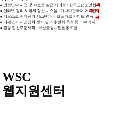
페
사 고
● 법정연수 시청 및 수료증 발급 사이트 : 한국교습소연합회
객 지
● 인터넷 강의 & 국제 정산 시스템 : 가나다한국어 어학원
이
● 키오스크 주차관리 시스템과 테크노파크 사이트 연동
원
● 미세먼지 저감장치 센서 및 기후변화 측정 등 50여가지
지
● 금형 입찰주문제작 : 부천금형사업협동조합
제
작
지
웹
WSC
원
지
및
웹지원센터
원
AI
센
터
검
Directions to the Web Support Center
연
색
락