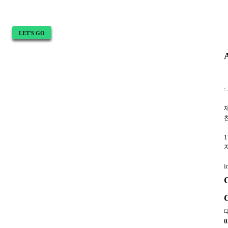
최
처
적
및
회
LET'S GO
화
사
(AIO)
정
보
:
1
i
0