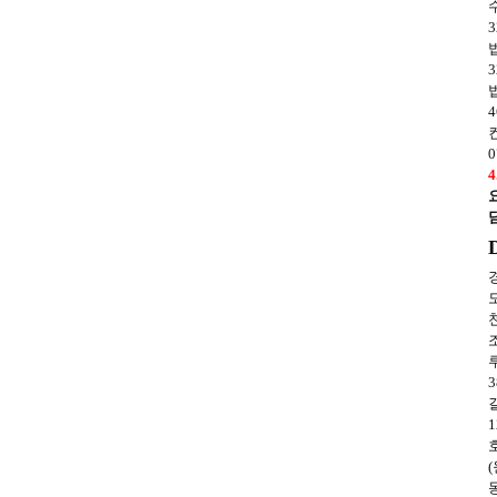
수
3
법
3
법
4
0
길
1
동