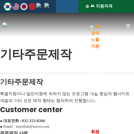
지원자격
유
웹
웹
S
튜
지
✨
AI
지
검색
브
원
노출
원
지원
기타주문제작
바
센
센터
센
소개
로
터
AI최
터
적화
가
블
홈페
기타주문제작
-
이지
기
로
반
제작
특별지원이나 일반지원에 속하지 않는 프로그램 개발 중심의 웹사이트
지원
개발과 기타 모든 제작 형태는 협의하여 진행합니다.
응
그
부가
Customer center
서비
형
스 지
●
대표전화 : 032-323-8366
원
홈
● Email : interfish@naver.com
회원
주문제작 사례