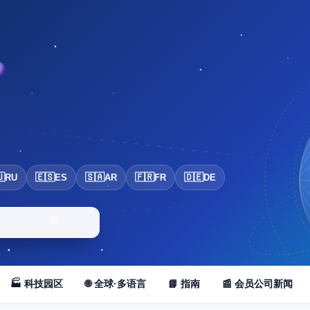

🇪🇸
🇸🇦
🇫🇷
🇩🇪
RU
ES
AR
FR
DE
🏭 科技园区
🌐 全球·多语言
📘 指南
📰 会员公司新闻