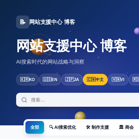
📝
网站支援中心 博客
网站支援中心 博客
AI搜索时代的网站战略与洞察
🇰🇷
🇺🇸
🇯🇵
🇨🇳
🇻🇳
🇷
KO
EN
JA
中文
VI
全部
🔍 AI搜索优化
🛠 制作支援
🏛 商会