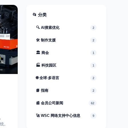
📂 分类
🔍 AI搜索优化
2
🛠 制作支援
2
🏛 商会
1
🏭 科技园区
1
🌐 全球·多语言
2
📘 指南
2
📰 会员公司新闻
62
🚀 WSC 网络支持中心信息
9
，
系统。