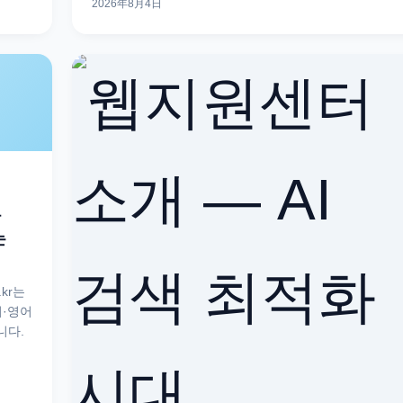
2026年8月4日
마
는
kr는
어·영어
니다.