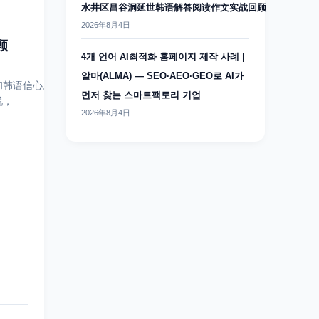
水井区昌谷洞延世韩语解答阅读作文实战回顾
2026年8月4日
顾
4개 언어 AI최적화 홈페이지 제작 사례 |
알마(ALMA) — SEO·AEO·GEO로 AI가
和韩语信心。
먼저 찾는 스마트팩토리 기업
说，
2026年8月4日