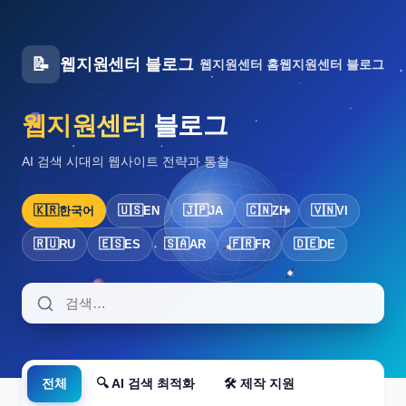
📝
웹지원센터 블로그
웹지원센터 홈
웹지원센터 블로그
웹지원센터
블로그
AI 검색 시대의 웹사이트 전략과 통찰
🇰🇷
🇺🇸
🇯🇵
🇨🇳
🇻🇳
한국어
EN
JA
ZH
VI
🇷🇺
🇪🇸
🇸🇦
🇫🇷
🇩🇪
RU
ES
AR
FR
DE
전체
🔍 AI 검색 최적화
🛠 제작 지원
AI SEARCH · GLOBAL · WSC